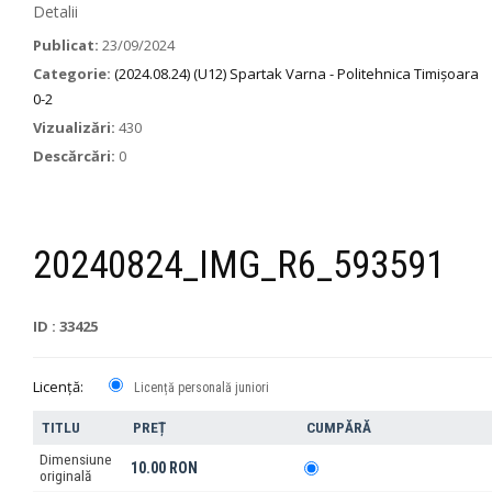
Detalii
Publicat:
23/09/2024
Categorie:
(2024.08.24) (U12) Spartak Varna - Politehnica Timișoara
0-2
Vizualizări:
430
Descărcări:
0
20240824_IMG_R6_593591
ID : 33425
Licență:
Licență personală juniori
TITLU
PREȚ
CUMPĂRĂ
Dimensiune
10.00 RON
originală