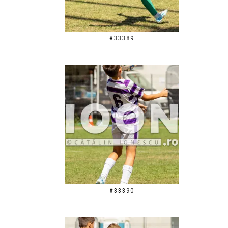
#33389
#33390