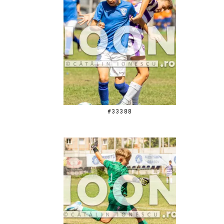
#33388