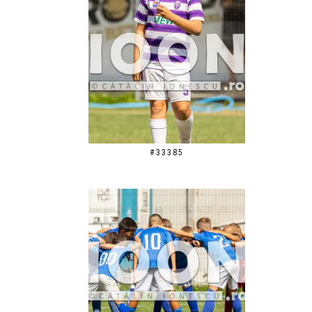
#33385