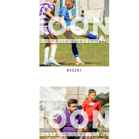
#33391