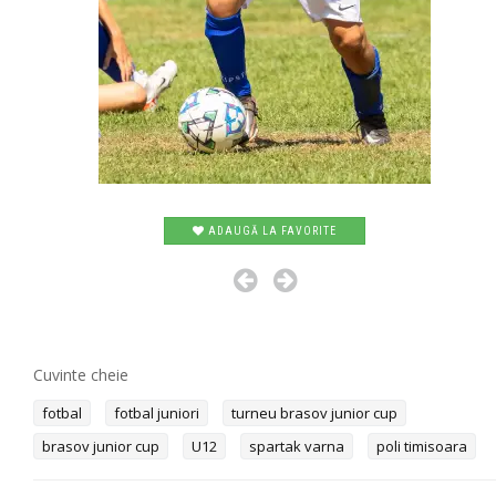
ADAUGĂ LA FAVORITE
Cuvinte cheie
fotbal
fotbal juniori
turneu brasov junior cup
brasov junior cup
U12
spartak varna
poli timisoara