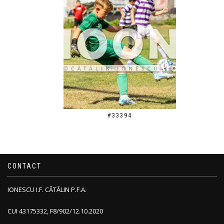
#33394
CONTACT
IONESCU I.F. CĂTĂLIN P.F.A.
CUI 43175332, F8/902/12.10.2020