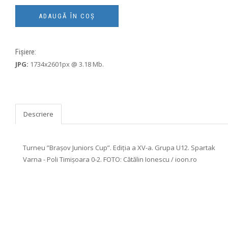
Fișiere:
JPG:
1734x2601px @ 3.18 Mb.
Descriere
Turneu ”Brașov Juniors Cup”. Ediția a XV-a. Grupa U12. Spartak
Varna - Poli Timișoara 0-2. FOTO: Cătălin Ionescu / ioon.ro