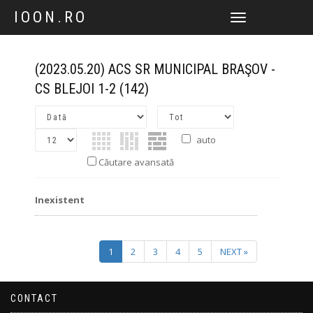
IOON.RO
TOGGLE
NAVIGATION
(2023.05.20) ACS SR MUNICIPAL BRAŞOV -
CS BLEJOI 1-2
(142)
auto
Căutare avansată
Inexistent
1
2
3
4
5
NEXT »
CONTACT