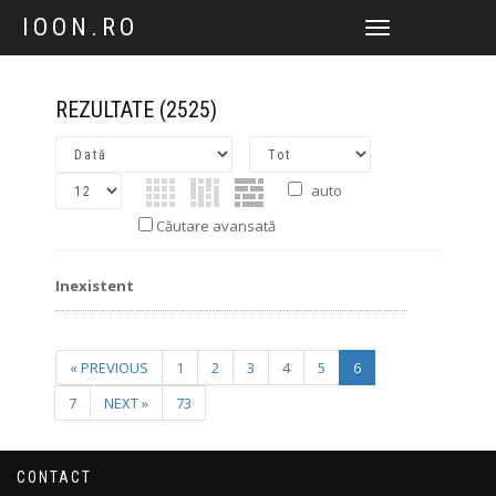
IOON.RO
TOGGLE
NAVIGATION
REZULTATE
(2525)
auto
Căutare avansată
Inexistent
« PREVIOUS
1
2
3
4
5
6
7
NEXT »
73
CONTACT